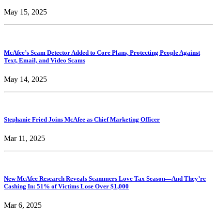
May 15, 2025
McAfee’s Scam Detector Added to Core Plans, Protecting People Against
Text, Email, and Video Scams
May 14, 2025
Stephanie Fried Joins McAfee as Chief Marketing Officer
Mar 11, 2025
New McAfee Research Reveals Scammers Love Tax Season—And They’re
Cashing In: 51% of Victims Lose Over $1,000
Mar 6, 2025