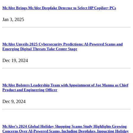
McAfee Brings McAfee Deepfake Detector to Select HP Copilot+ PCs
Jan 3, 2025
McAfee Unveils 2025 Cybersecurity Predictions: AI-Powered Scams and
Emerging Digital Threats Take Center Stage
Dec 19, 2024
McAfee Bolsters Leadership Team with Appointment of Joe Manna as Chief
Product and Engineering Officer
Dec 9, 2024
McAfee’s 2024 Global Holiday Shopping Scams Study Highlights Growing
Concerns Over AI-Powered Scams, Including Deepfakes, Impacting Holiday