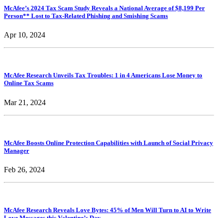
McAfee’s 2024 Tax Scam Study Reveals a National Average of $8,199 Per
Person** Lost to Tax-Related Phishing and Smishing Scams
Apr 10, 2024
McAfee Research Unveils Tax Troubles: 1 in 4 Americans Lose Money to
Online Tax Scams
Mar 21, 2024
McAfee Boosts Online Protection Capabilities with Launch of Social Privacy
Manager
Feb 26, 2024
McAfee Research Reveals Love Bytes: 45% of Men Will Turn to AI to Write
Love Messages this Valentine’s Day