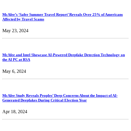
McAfee’s ‘Safer Summer Travel Report’ Reveals Over 25% of Americans
Affected by Travel Scams
May 23, 2024
McAfee and Intel Showcase AI-Powered Deepfake Detection Technology on
the AI PC at RSA
May 6, 2024
McAfee Study Reveals Peoples’ Deep Concerns About the Impact of AI-
Generated Deepfakes During Critical Election Year
Apr 18, 2024