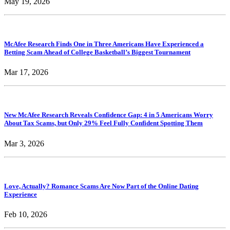
May 19, 2026
McAfee Research Finds One in Three Americans Have Experienced a
Betting Scam Ahead of College Basketball’s Biggest Tournament
Mar 17, 2026
New McAfee Research Reveals Confidence Gap: 4 in 5 Americans Worry
About Tax Scams, but Only 29% Feel Fully Confident Spotting Them
Mar 3, 2026
Love, Actually? Romance Scams Are Now Part of the Online Dating
Experience
Feb 10, 2026