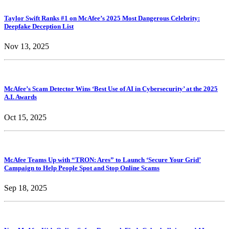
Taylor Swift Ranks #1 on McAfee’s 2025 Most Dangerous Celebrity:
Deepfake Deception List
Nov 13, 2025
McAfee’s Scam Detector Wins ‘Best Use of AI in Cybersecurity’ at the 2025
A.I. Awards
Oct 15, 2025
McAfee Teams Up with “TRON: Ares” to Launch ‘Secure Your Grid’
Campaign to Help People Spot and Stop Online Scams
Sep 18, 2025