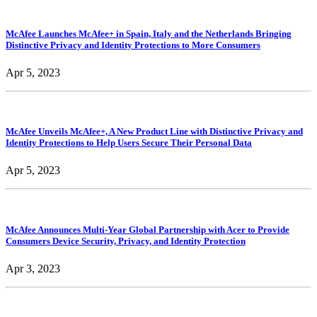
McAfee Launches McAfee+ in Spain, Italy and the Netherlands Bringing
Distinctive Privacy and Identity Protections to More Consumers
Apr 5, 2023
McAfee Unveils McAfee+, A New Product Line with Distinctive Privacy and
Identity Protections to Help Users Secure Their Personal Data
Apr 5, 2023
McAfee Announces Multi-Year Global Partnership with Acer to Provide
Consumers Device Security, Privacy, and Identity Protection
Apr 3, 2023