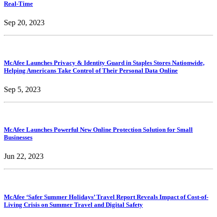
Real-Time
Sep 20, 2023
McAfee Launches Privacy & Identity Guard in Staples Stores Nationwide,
Helping Americans Take Control of Their Personal Data Online
Sep 5, 2023
McAfee Launches Powerful New Online Protection Solution for Small
Businesses
Jun 22, 2023
McAfee ‘Safer Summer Holidays’ Travel Report Reveals Impact of Cost-of-
Living Crisis on Summer Travel and Digital Safety