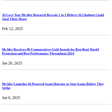
AI Love You: McAfee Research Reveals 1 in 3 Believe AI Chatbots Could
Steal Their Heart
Feb 12, 2025
McAfee Receives AV-Comparatives Gold Awards for Best Real-World
Protection and Best Performance Throughout 2024
Jan 20, 2025
McAfee Launches AI-Powered Scam Detector to Stop Scams Before They
Strike
Jan 6, 2025