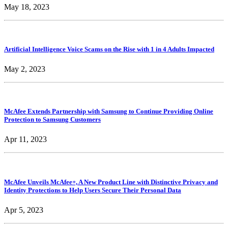
May 18, 2023
Artificial Intelligence Voice Scams on the Rise with 1 in 4 Adults Impacted
May 2, 2023
McAfee Extends Partnership with Samsung to Continue Providing Online
Protection to Samsung Customers
Apr 11, 2023
McAfee Unveils McAfee+, A New Product Line with Distinctive Privacy and
Identity Protections to Help Users Secure Their Personal Data
Apr 5, 2023