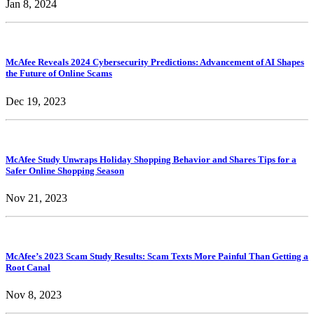
Jan 8, 2024
McAfee Reveals 2024 Cybersecurity Predictions: Advancement of AI Shapes
the Future of Online Scams
Dec 19, 2023
McAfee Study Unwraps Holiday Shopping Behavior and Shares Tips for a
Safer Online Shopping Season
Nov 21, 2023
McAfee’s 2023 Scam Study Results: Scam Texts More Painful Than Getting a
Root Canal
Nov 8, 2023