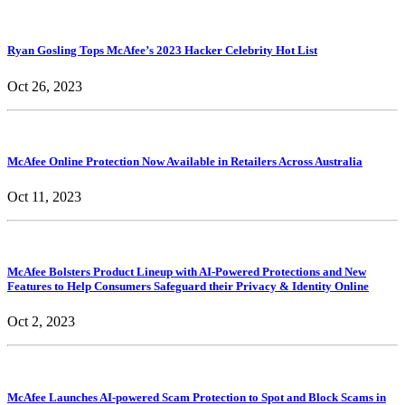
Ryan Gosling Tops McAfee’s 2023 Hacker Celebrity Hot List
Oct 26, 2023
McAfee Online Protection Now Available in Retailers Across Australia
Oct 11, 2023
McAfee Bolsters Product Lineup with AI-Powered Protections and New
Features to Help Consumers Safeguard their Privacy & Identity Online
Oct 2, 2023
McAfee Launches AI-powered Scam Protection to Spot and Block Scams in