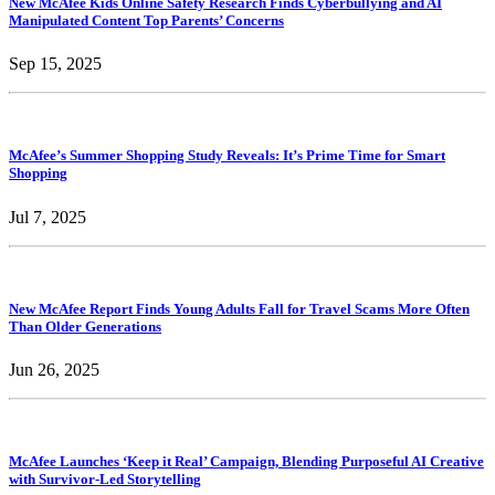
New McAfee Kids Online Safety Research Finds Cyberbullying and AI
Manipulated Content Top Parents’ Concerns
Sep 15, 2025
McAfee’s Summer Shopping Study Reveals: It’s Prime Time for Smart
Shopping
Jul 7, 2025
New McAfee Report Finds Young Adults Fall for Travel Scams More Often
Than Older Generations
Jun 26, 2025
McAfee Launches ‘Keep it Real’ Campaign, Blending Purposeful AI Creative
with Survivor-Led Storytelling