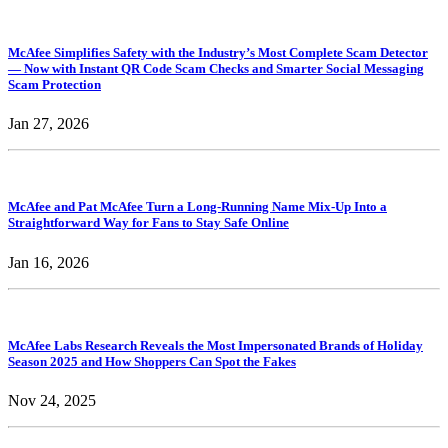
McAfee Simplifies Safety with the Industry’s Most Complete Scam Detector
— Now with Instant QR Code Scam Checks and Smarter Social Messaging
Scam Protection
Jan 27, 2026
McAfee and Pat McAfee Turn a Long-Running Name Mix-Up Into a
Straightforward Way for Fans to Stay Safe Online
Jan 16, 2026
McAfee Labs Research Reveals the Most Impersonated Brands of Holiday
Season 2025 and How Shoppers Can Spot the Fakes
Nov 24, 2025