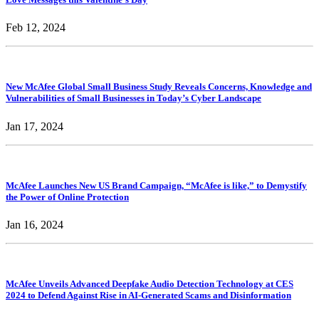
Feb 12, 2024
New McAfee Global Small Business Study Reveals Concerns, Knowledge and
Vulnerabilities of Small Businesses in Today’s Cyber Landscape
Jan 17, 2024
McAfee Launches New US Brand Campaign, “McAfee is like,” to Demystify
the Power of Online Protection
Jan 16, 2024
McAfee Unveils Advanced Deepfake Audio Detection Technology at CES
2024 to Defend Against Rise in AI-Generated Scams and Disinformation