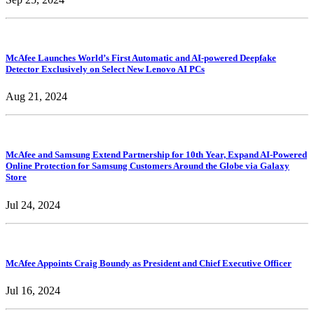
McAfee Launches World’s First Automatic and AI-powered Deepfake
Detector Exclusively on Select New Lenovo AI PCs
Aug 21, 2024
McAfee and Samsung Extend Partnership for 10th Year, Expand AI-Powered
Online Protection for Samsung Customers Around the Globe via Galaxy
Store
Jul 24, 2024
McAfee Appoints Craig Boundy as President and Chief Executive Officer
Jul 16, 2024