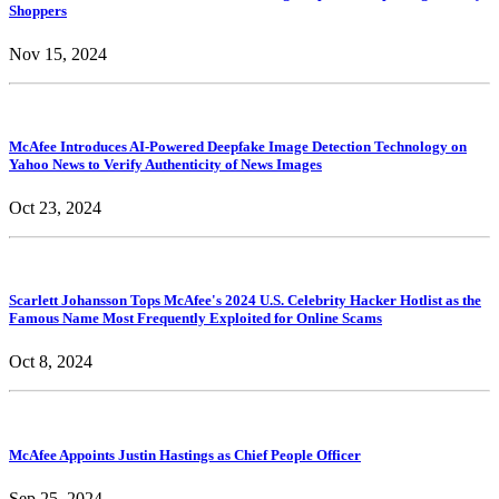
Shoppers
Nov 15, 2024
McAfee Introduces AI-Powered Deepfake Image Detection Technology on
Yahoo News to Verify Authenticity of News Images
Oct 23, 2024
Scarlett Johansson Tops McAfee's 2024 U.S. Celebrity Hacker Hotlist as the
Famous Name Most Frequently Exploited for Online Scams
Oct 8, 2024
McAfee Appoints Justin Hastings as Chief People Officer
Sep 25, 2024