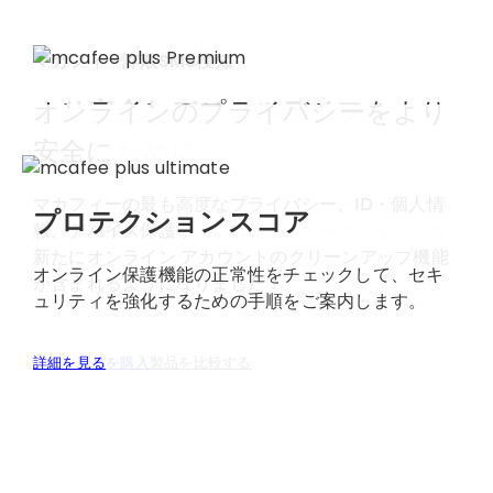
マカフィー詐欺SMS検知
より安全なデジタルライフを
オンラインのプライバシーをより
日常的な詐欺から守る、
楽しむために
安全に​
よりスマートな保護対策
詐欺被害を未然に防ぎましょう。危険なテキストメ
McAfee Smart AI™を活用したオールインワンの保
マカフィーの最も高度なプライバシー、ID・個人情
プロテクションスコア
ッセージに対する自動検知機能と、QR コードのオン
護対策機能
報、デバイス保護 。​
を使用して、日々進化するオンラインの
デマンドスキャン機能により、クリック、スキャ
脅威からプライバシーと個人情報をより強固に保護
新たにオンライン アカウントのクリーンアップ機能
オンライン保護機能の正常性をチェックして、セキ
ン、返信する前に詐欺を回避できます。
しましょう。
が含まれるようになりました！​
ュリティを強化するための手順をご案内します。
今すぐ製品を購入
今すぐ製品を購入
今すぐ製品を購入
詳細を見る
製品を比較する
製品を比較する
製品を比較する