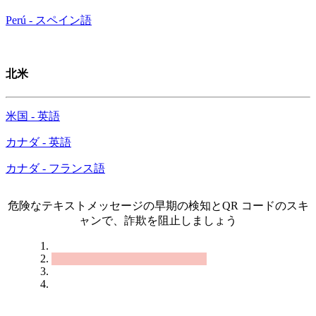
Perú - スペイン語
北米
米国 - 英語
カナダ - 英語
カナダ - フランス語
危険なテキストメッセージの早期の検知とQR コードのスキ
ャンで、詐欺を阻止しましょう