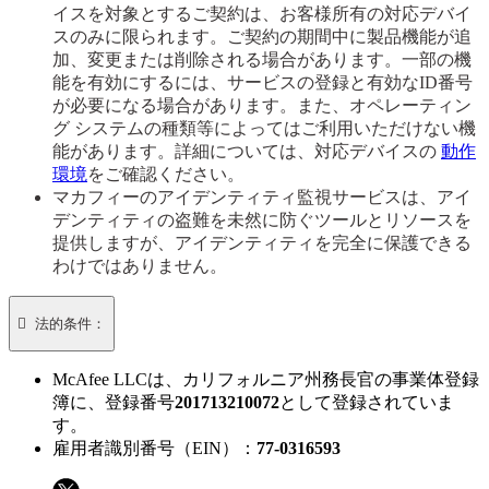
イスを対象とするご契約は、お客様所有の対応デバイ
スのみに限られます。ご契約の期間中に製品機能が追
加、変更または削除される場合があります。一部の機
能を有効にするには、サービスの登録と有効なID番号
が必要になる場合があります。また、オペレーティン
グ システムの種類等によってはご利用いただけない機
能があります。詳細については、対応デバイスの
動作
環境
をご確認ください。
マカフィーのアイデンティティ監視サービスは、アイ
デンティティの盗難を未然に防ぐツールとリソースを
提供しますが、アイデンティティを完全に保護できる
わけではありません。

法的条件：
McAfee LLCは、カリフォルニア州務長官の事業体登録
簿に、登録番号
201713210072
として登録されていま
す。​
雇用者識別番号（EIN）：
77-0316593