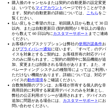
購入後のキャンセルまたは契約の自動更新の設定変更
は、いつでも
マイアカウント
ページで行うことができ
ます。契約の自動更新の詳細については、
こちら
をご
覧ください。
払い戻しをご希望の方は、初回購入日から数えて 30 日
以内、または自動更新日 (契約期間が 1 年以上の場合)
から数えて 60 日以内に
カスタマーサポート
までご連絡
ください。
お客様のサブスクリプションは弊社の
使用許諾条件
お
よび
プライバシー通知
に従います。「すべて」のデバ
イスを対象とするご契約は、お客様所有の対応デバイ
スのみに限られます。ご契約の期間中に製品機能が追
加、変更または削除される場合があります。また、オ
ペレーティング システムの種類等によってはご利用い
ただけない機能があります。詳細については、対応デ
バイスの
動作環境
をご確認ください。
台数無制限のプランは、お客様が所有する個人的な非
商用目的に利用する家庭用デバイスのみを対象とし、
弊社の公正利用ポリシーが適用されます。デバイスの
追加に問題がある場合には、
カスタマーサポート
にお
問い合わせください。