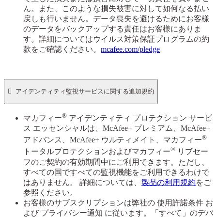
ん。また、このような損失被害に対して如何なる払い
戻しも行いません。データ喪失を避けるためにお客様
のデータをバックアップする責任はお客様にありま
す。詳細についてはウイルス対策保証プログラムの約
款をご確認ください。
mcafee.com/pledge

アイデンティティ監視サービスに関する追加規約
®
マカフィー
アイデンティティ プロテクション サービ
ス エッセンシャルは、McAfee+ プレミアム、McAfee+
®
アドバンス、McAfee+ ウルティメイト、マカフィー
®
トータルプロテクションおよびマカフィー
リブセー
フのご契約の有効期間中にご利用できます。ただし、
すべての国ですべての監視機能をご利用できるわけで
はありません。 詳細については、
製品の利用規約
をご
参照ください。
お客様のサブスクリプションは弊社の 使用許諾条件 お
よび プライバシー通知 に従います。「すべて」のデバ